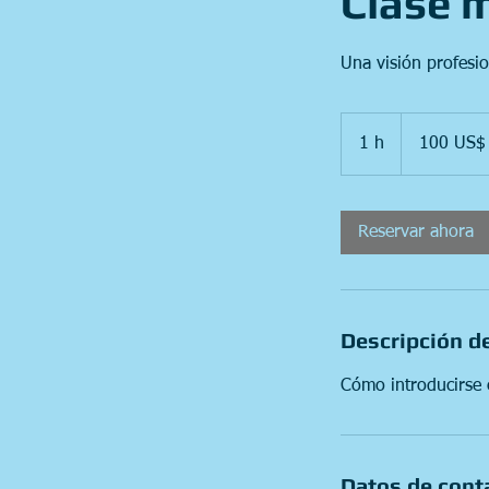
Clase m
Una visión profesi
100
dólares
1 h
1
100 US$
estadounidenses
Reservar ahora
Descripción de
Cómo introducirse e
Datos de cont