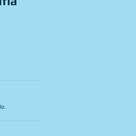
fía
iz.