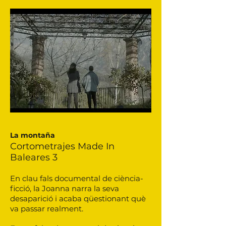
La montaña
Cortometrajes Made In
Baleares 3
En clau fals documental de ciència-
ficció, la Joanna narra la seva
desaparició i acaba qüestionant què
va passar realment.