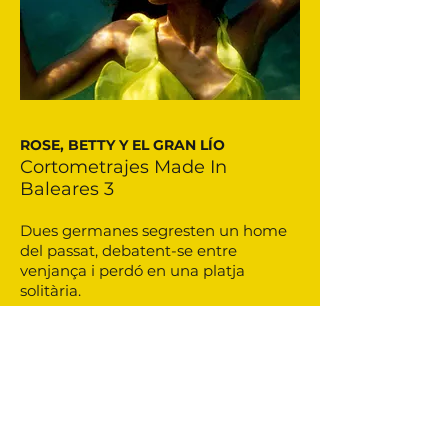
ROSE, BETTY Y EL GRAN LÍO
Cortometrajes Made In
Baleares 3
Dues germanes segresten un home
del passat, debatent-se entre
venjança i perdó en una platja
solitària.
Dos hermanas secuestran a un
hombre de su pasado, divididas entre
venganza y perdón en una playa
solitaria y tensa.
Monday 27.10.