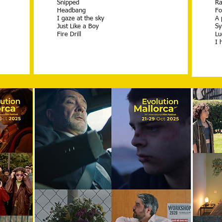
Snipped
Ra
Headbang
Fo
I gaze at the sky
A 
Just Like a Boy
Sy
Fire Drill
Lu
I 