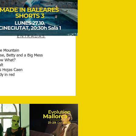
ENTRADAS
e Mountain
se, Betty and a Big Mess
w What?
lt
s Hojas Caen
dy in red