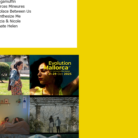
gamuffin
rces Mineures
place Between Us
nthesize Me
cia & Nicole
hate Helen