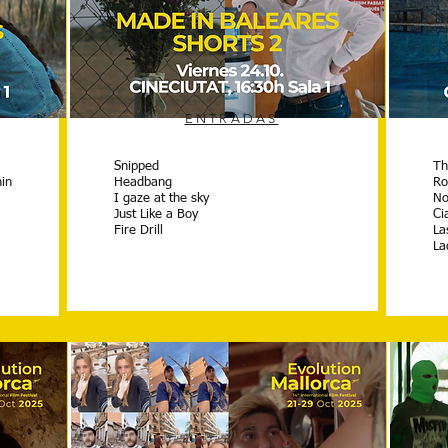
ENTRADAS
Snipped
Th
nin
Headbang
Ro
I gaze at the sky
No
Just Like a Boy
Cia
Fire Drill
La
La