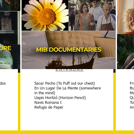
ENTRADAS
ENTRADAS
 dos
Sacar Pecho (To Puff out our chest)
Fr
An excess baggage
La
En Un Lugar De La Mente (somewhere
Bu
Paranoia
Vi
in the mind)
M
Summer Souvenir
H
Llapis Horitzó (Horizon Pencil)
Qu
Kisses and Bullets
Th
Navis Romana I
To
Someday It Is
Ma
Refugis de Paper
An