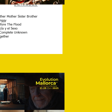
ENTRADAS
ther Mother Sister Brother
iggy
fore The Flood
cía y el Sexo
Complete Unknown
gether