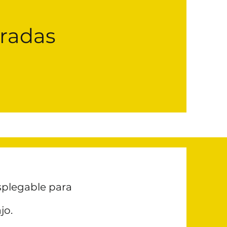
tradas
esplegable para
jo.