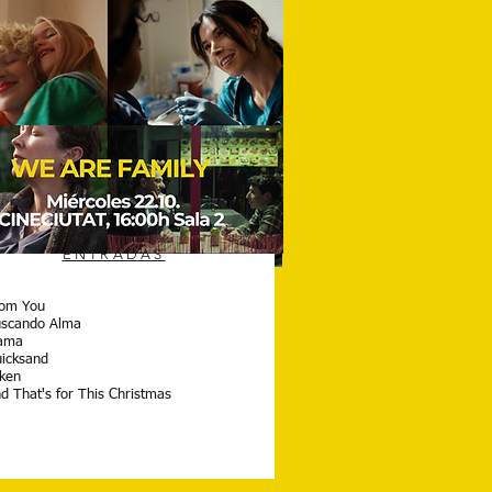
ENTRADAS
ENTRADAS
om You
nd of Dreams
scando Alma
sitor
ama
omeward
icksand
e Golden Boy
ken
jini
d That's for This Christmas