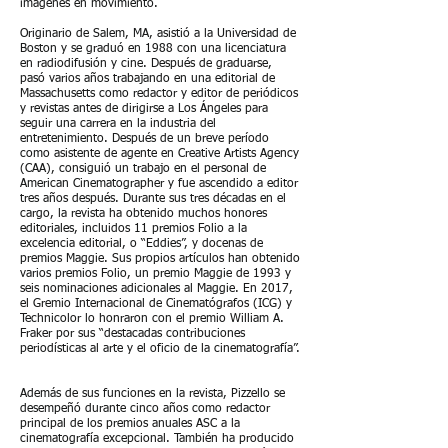
imágenes en movimiento.
Originario de Salem, MA, asistió a la Universidad de
Boston y se graduó en 1988 con una licenciatura
en radiodifusión y cine. Después de graduarse,
pasó varios años trabajando en una editorial de
Massachusetts como redactor y editor de periódicos
y revistas antes de dirigirse a Los Ángeles para
seguir una carrera en la industria del
entretenimiento. Después de un breve período
como asistente de agente en Creative Artists Agency
(CAA), consiguió un trabajo en el personal de
American Cinematographer y fue ascendido a editor
tres años después. Durante sus tres décadas en el
cargo, la revista ha obtenido muchos honores
editoriales, incluidos 11 premios Folio a la
excelencia editorial, o “Eddies”, y docenas de
premios Maggie. Sus propios artículos han obtenido
varios premios Folio, un premio Maggie de 1993 y
seis nominaciones adicionales al Maggie. En 2017,
el Gremio Internacional de Cinematógrafos (ICG) y
Technicolor lo honraron con el premio William A.
Fraker por sus “destacadas contribuciones
periodísticas al arte y el oficio de la cinematografía”.
Además de sus funciones en la revista, Pizzello se
desempeñó durante cinco años como redactor
principal de los premios anuales ASC a la
cinematografía excepcional. También ha producido