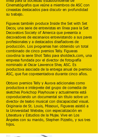
línea para la Sociedad Estadounidense de
Cinematógrafos que reúne a miembros de ASC con
cineastas destacados para discutir en profundidad
su trabajo.
Figueras también produce Inside the Set with Set
Decor, una serie de entrevistas en línea para la Set
Decorators Society of America que presenta a
decoradores de escenarios entrevistando a sus pares
profesionales y a destacados diseñadores de
producción. Los programas han obtenido un total
combinado de cinco premios Telly. Figueras
coordina la serie Shot Talks para shotdeck.com, una
empresa fundada por el director de fotografía
nominado al Oscar Lawrence Sher, ASC. Es
productora asociada de la entrega anual de premios
ASC, que fue copresentadora durante cinco años.
Obtuvo premios Telly y Aurora adicionales como
productora e intérprete del grupo de comedia de
sketches Porkchop Playhouse y actualmente está
coproduciendo un documental sin título sobre un
director de teatro musical con discapacidad visual.
Originaria de St. Louis, Missouri, Figueras asistió a
la Universidad Webster, con especialización en
Literatura y Estudios de la Mujer. Vive en Los
Ángeles con su marido, Stephen Pizzello, y sus tres
hijos.