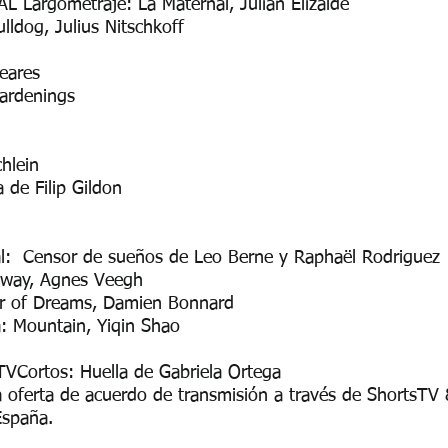
 Largometraje: La Maternal, Julián Elizalde
dog, Julius Nitschkoff
leares
ardenings
hlein
e Filip Gildon
al: Censor de sueños de Leo Berne y Raphaël Rodriguez
haway, Agnes Veegh
or of Dreams, Damien Bonnard
a: Mountain, Yiqin Shao
TVCortos: Huella de Gabriela Ortega
na oferta de acuerdo de transmisión a través de ShortsT
España.