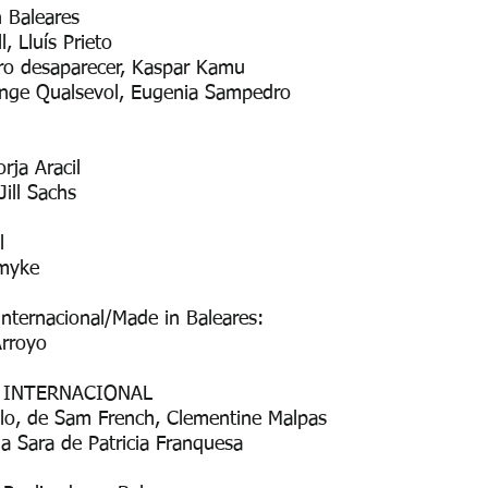
 Baleares
, Lluís Prieto
ero desaparecer, Kaspar Kamu
ge Qualsevol, Eugenia Sampedro
ja Aracil
ll Sachs
l
myke
nternacional/Made in Baleares:
rroyo
al INTERNACIONAL
lo, de Sam French, Clementine Malpas
Sara de Patricia Franquesa