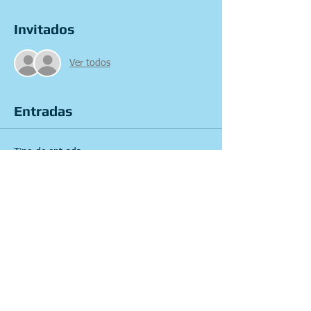
Invitados
Ver todos
Entradas
Tipo de entrada
Café con Cine
Precio
10,00 €
Total
0,00 €