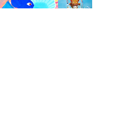
PELÍCULAS PARA NIÑOS
Edades 4-10
Sin diálogo
26.10.25, 17:45 h - 18:45 h
Tickets